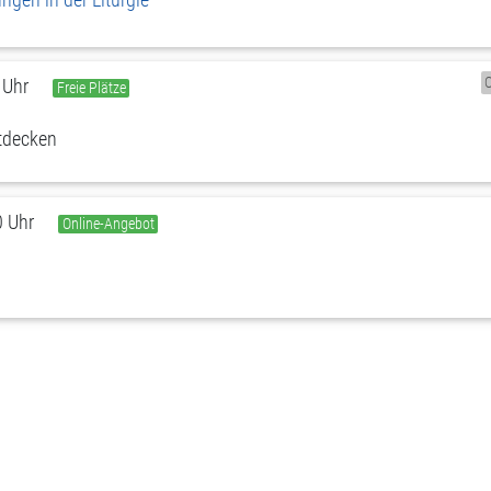
 Uhr
Freie Plätze
ntdecken
0 Uhr
Online-Angebot