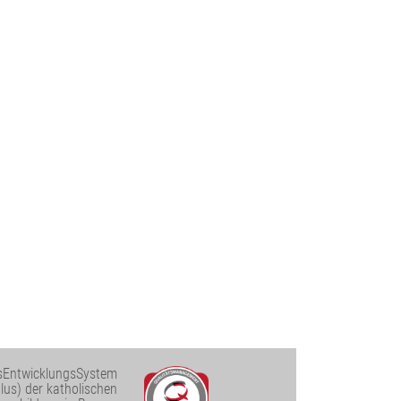
ätsEntwicklungsSystem
plus) der katholischen