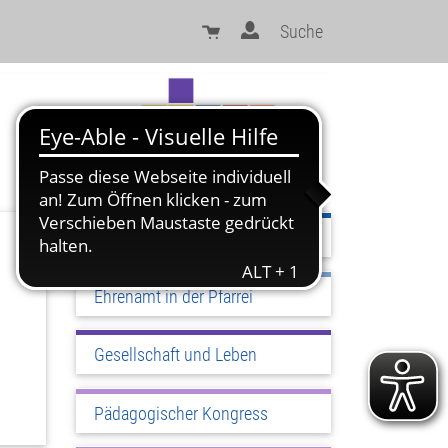
Suche
Sinn und Orientierung
Ehrenamt in der Pfarrei
Gesellschaft und Leben
Pädagogischer Kongress