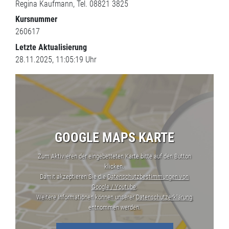
Regina Kaufmann, Tel. 08821 3825
Kursnummer
260617
Letzte Aktualisierung
28.11.2025, 11:05:19 Uhr
GOOGLE MAPS KARTE
Zum Aktivieren der eingebetteten Karte bitte auf den Button
klicken.
Damit akzeptieren Sie die
Datenschutzbestimmungen von
Google / Youtube
.
Weitere Informationen können unserer
Datenschutzerklärung
entnommen werden.