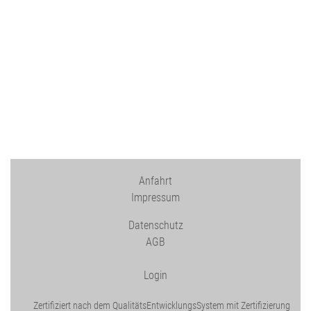
Anfahrt
Impressum
Datenschutz
AGB
Login
Zertifiziert nach dem QualitätsEntwicklungsSystem mit Zertifizierung