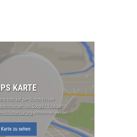
PS KARTE
rte bitte auf den Button klicken.
estimmungen von Google / Youtube
.
enschutzerklärung
entnommen werden.
 Karte zu sehen