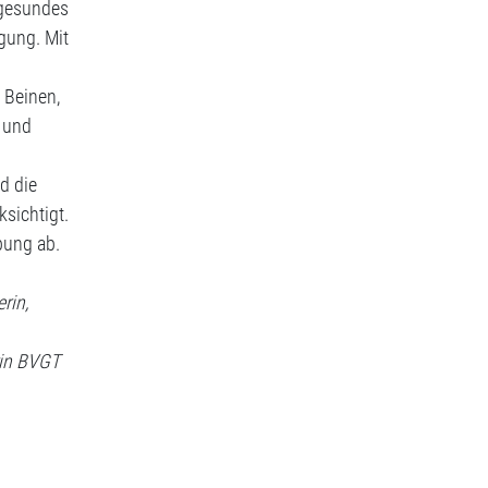
 gesundes
egung. Mit
Beinen,
 und
d die
sichtigt.
bung ab.
rin,
rin BVGT