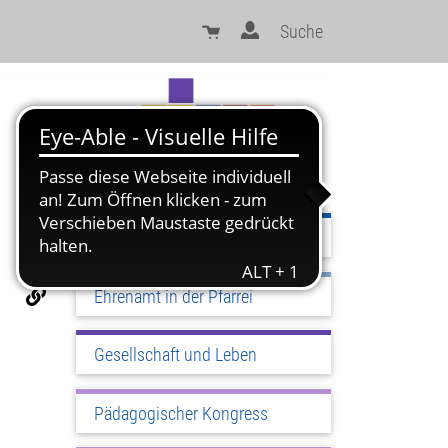
Suche
Sinn und Orientierung
Ehrenamt in der Pfarrei
Gesellschaft und Leben
Pädagogischer Kongress