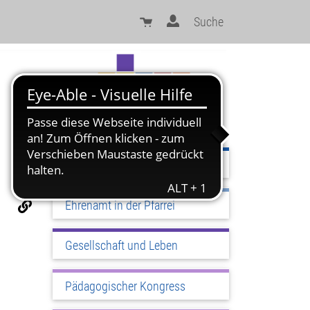
Suche
Sinn und Orientierung
Ehrenamt in der Pfarrei
Gesellschaft und Leben
Pädagogischer Kongress