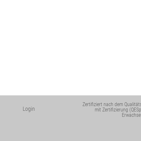
Zertifiziert nach dem Qualit
Login
mit Zertifizierung (QES
Erwachse