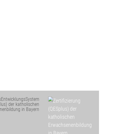
ätsEntwicklungsSystem
plus) der katholischen
nenbildung in Bayern