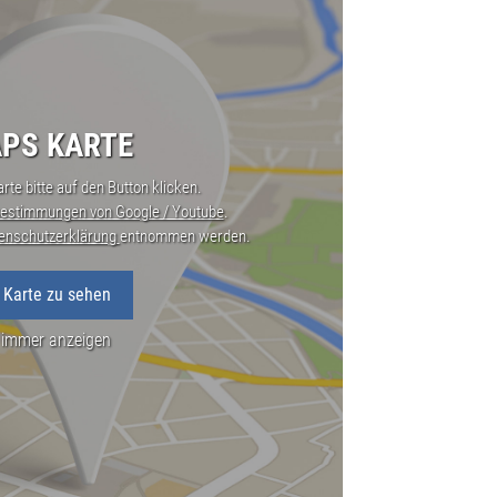
PS KARTE
rte bitte auf den Button klicken.
estimmungen von Google / Youtube
.
enschutzerklärung
entnommen werden.
 Karte zu sehen
 immer anzeigen