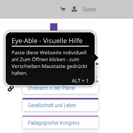
Suche
Sinn und Orientierung
Ehrenamt in der Pfarrei
Gesellschaft und Leben
Pädagogischer Kongress