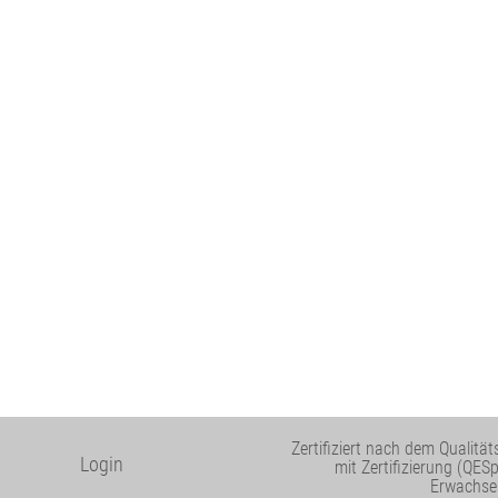
Zertifiziert nach dem Qualit
Login
mit Zertifizierung (QES
Erwachse