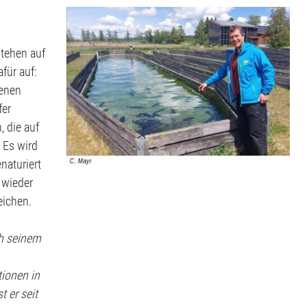
stehen auf
für auf:
denen
fer
, die auf
 Es wird
naturiert
 wieder
eichen.
ch seinem
ionen in
 er seit