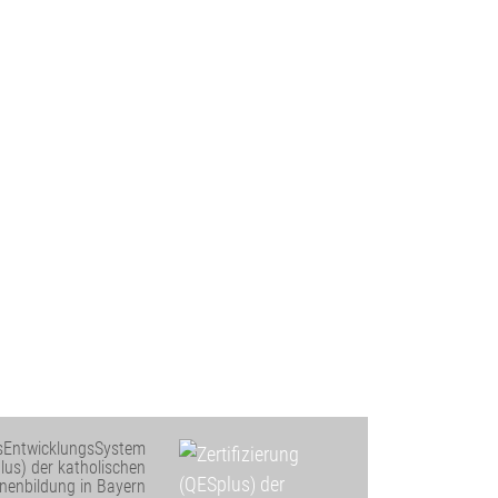
ätsEntwicklungsSystem
plus) der katholischen
nenbildung in Bayern