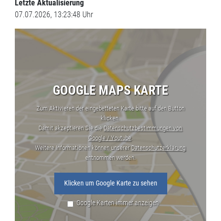
Letzte Aktualisierung
07.07.2026, 13:23:48 Uhr
GOOGLE MAPS KARTE
Zum Aktivieren der eingebetteten Karte bitte auf den Button
klicken.
Damit akzeptieren Sie die
Datenschutzbestimmungen von
Google / Youtube
.
Weitere Informationen können unserer
Datenschutzerklärung
entnommen werden.
Klicken um Google Karte zu sehen
Google Karten immer anzeigen