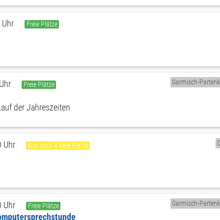
 Uhr
Freie Plätze
Garmisch-Partenk
 Uhr
Freie Plätze
auf der Jahreszeiten
0 Uhr
Nur noch 4 freie Plätze
Garmisch-Partenk
0 Uhr
Freie Plätze
Computersprechstunde