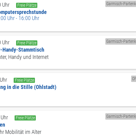
Garmisch-Partenk
0 Uhr
Freie Plätze
Computersprechstunde
00 Uhr - 16:00 Uhr
Garmisch-Partenk
0 Uhr
Freie Plätze
er-Handy-Stammtisch
er, Handy und Internet
Oh
 Uhr
Freie Plätze
g in die Stille (Ohlstadt)
Garmisch-Partenk
 Uhr
Freie Plätze
ben
r Mobilität im Alter