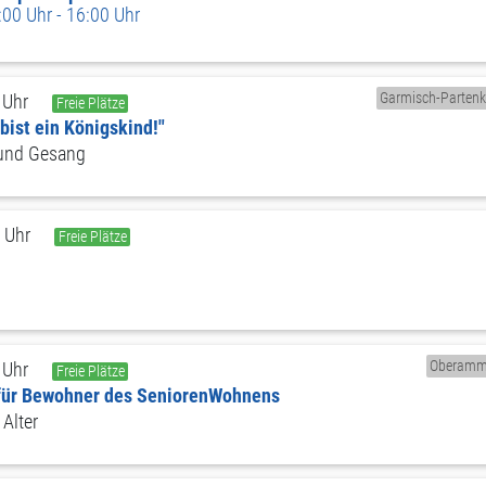
00 Uhr - 16:00 Uhr
Garmisch-Partenk
 Uhr
Freie Plätze
bist ein Königskind!"
 und Gesang
 Uhr
Freie Plätze
Oberamm
 Uhr
Freie Plätze
für Bewohner des SeniorenWohnens
Alter