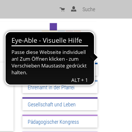
Suche
Sinn und Orientierung
Ehrenamt in der Pfarrei
Gesellschaft und Leben
Pädagogischer Kongress