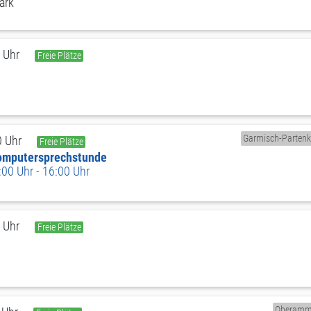
ark
 Uhr
Freie Plätze
Garmisch-Partenk
0 Uhr
Freie Plätze
Computersprechstunde
00 Uhr - 16:00 Uhr
 Uhr
Freie Plätze
Oberamm