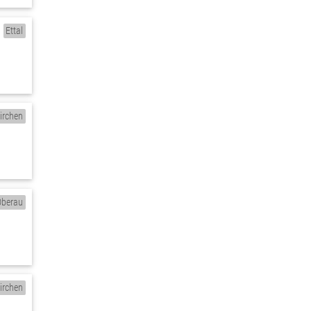
Ettal
irchen
Oberau
irchen