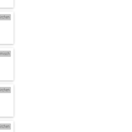
irchen
rmisch
irchen
irchen