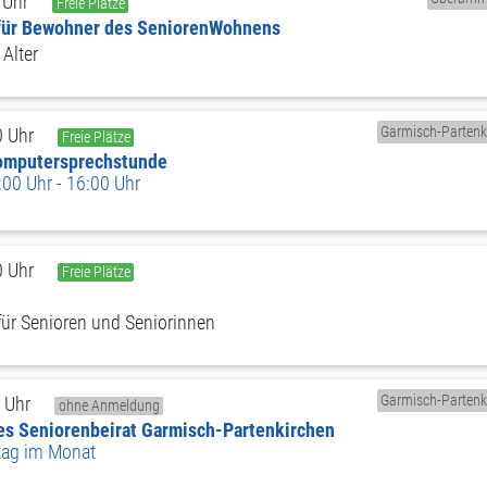
 Uhr
Freie Plätze
für Bewohner des SeniorenWohnens
Alter
Garmisch-Partenk
0 Uhr
Freie Plätze
Computersprechstunde
00 Uhr - 16:00 Uhr
0 Uhr
Freie Plätze
ür Senioren und Seniorinnen
Garmisch-Partenk
 Uhr
ohne Anmeldung
es Seniorenbeirat Garmisch-Partenkirchen
tag im Monat