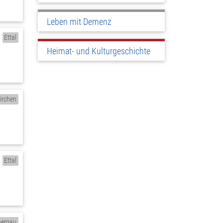
Leben mit Demenz
Ettal
Heimat- und Kulturgeschichte
irchen
Ettal
ergau