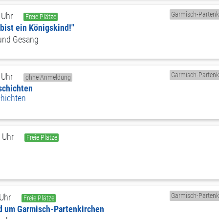
Garmisch-Partenk
 Uhr
Freie Plätze
bist ein Königskind!"
 und Gesang
Garmisch-Partenk
 Uhr
ohne Anmeldung
schichten
chichten
 Uhr
Freie Plätze
Garmisch-Partenk
 Uhr
Freie Plätze
nd um Garmisch-Partenkirchen