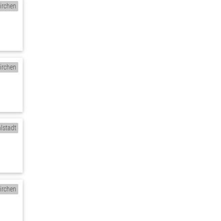
irchen
irchen
lstadt
irchen