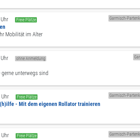
Garmisch-Partenk
 Uhr
Freie Plätze
ben
r Mobilität im Alter
Ga
 Uhr
ohne Anmeldung
ie gerne unterwegs sind
Garmisch-Partenk
 Uhr
Freie Plätze
h)ilfe - Mit dem eigenen Rollator trainieren
Garmisch-Partenk
 Uhr
Freie Plätze