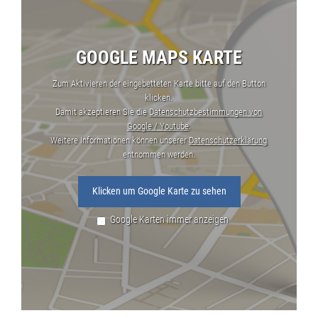
GOOGLE MAPS KARTE
Zum Aktivieren der eingebetteten Karte bitte auf den Button
klicken.
Damit akzeptieren Sie die
Datenschutzbestimmungen von
Google / Youtube
.
Weitere Informationen können unserer
Datenschutzerklärung
entnommen werden.
Klicken um Google Karte zu sehen
Google Karten immer anzeigen