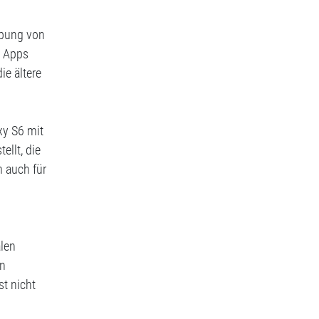
abung von
, Apps
ie ältere
xy S6 mit
llt, die
m auch für
alen
en
st nicht