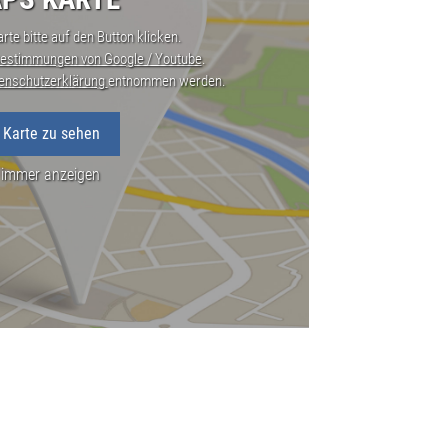
rte bitte auf den Button klicken.
estimmungen von Google / Youtube
.
enschutzerklärung
entnommen werden.
 Karte zu sehen
 immer anzeigen