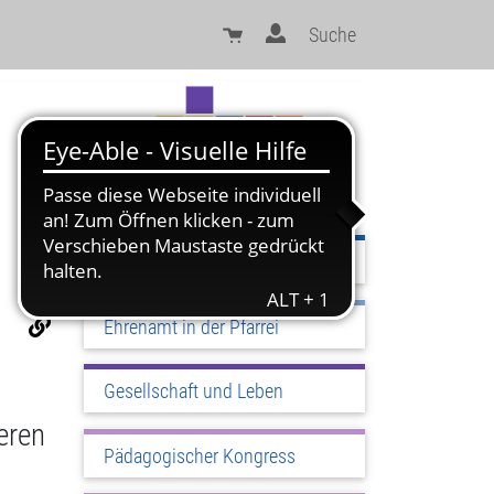
Suche
Sinn und Orientierung
Ehrenamt in der Pfarrei
Gesellschaft und Leben
eren
Pädagogischer Kongress