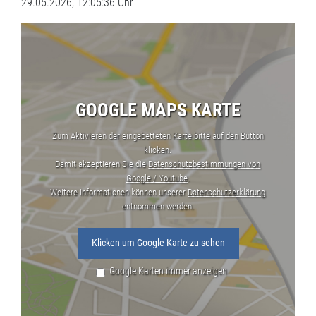
29.05.2026, 12:05:36 Uhr
GOOGLE MAPS KARTE
Zum Aktivieren der eingebetteten Karte bitte auf den Button
klicken.
Damit akzeptieren Sie die
Datenschutzbestimmungen von
Google / Youtube
.
Weitere Informationen können unserer
Datenschutzerklärung
entnommen werden.
Klicken um Google Karte zu sehen
Google Karten immer anzeigen