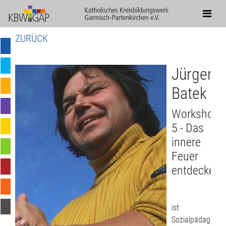
ZURÜCK
Jürgen
Batek
Workshop
5 - Das
innere
Feuer
entdecken!
ist
Sozialpädagoge,