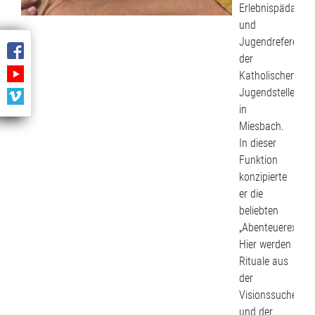
Erlebnispädagog
und
Jugendreferent
der
Katholischen
Jugendstelle
in
Miesbach.
In dieser
Funktion
konzipierte
er die
beliebten
„Abenteuerexerzit
Hier werden
Rituale aus
der
Visionssuche
und der