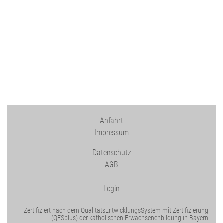
Anfahrt
Impressum
Datenschutz
AGB
Login
Zertifiziert nach dem QualitätsEntwicklungsSystem mit Zertifizierung
(QESplus) der katholischen Erwachsenenbildung in Bayern