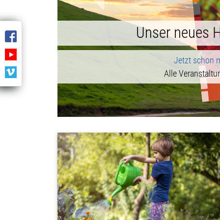
zurück
Büch
Buchvorstellu
Fr., 04.
Büc