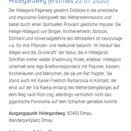
Hildegardweg (erstmals 22.07.2020)
Der Hildegard-Pilgerweg gewährt Einblicke in die artenreiche
und imposante Gebirgswelt des Wettersteinmassivs und
bietet durch einen Spirituellen Proviant geistliche Impulse. Die
Heilige Hildegard von Bingen, Kirchenlehrerin, Äbtissin,
Dichterin und Universalgelehrte des Mittelalters ist heutzutage
v.a. für ihre Pflanzen- und Heilkunde bekannt. Im Verlauf des
Weges wird die „Grünkraft“ der Natur, die in Hildegards
Schriften immer wieder Erwähnung findet, erlebbar. Hildegard
unterhielt eine rege Briefkorrespondenz mit Päpsten, Kaisern,
Kirchenleuten und Menschen, die sie um Rat fragten. Sie
stand auch mit Kaiser Friedrich Barbarossa in Kontakt, der
einst auf der Via Raetia entlang des Wettersteingebirges auf
dem Weg nach Rom zog, allerdings vermutlich nicht das
gigantische Panorama auf dem Schachen genießen konnte.
Ausgangspunkt Hildegardweg:
82493 Elmau,
Wanderparkplatz Elmau