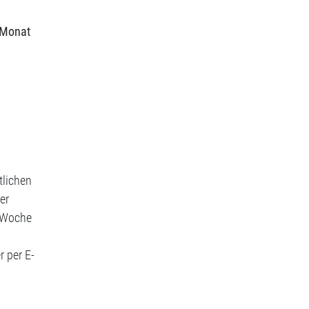
 Monat
tlichen
er
r Woche
 per E-