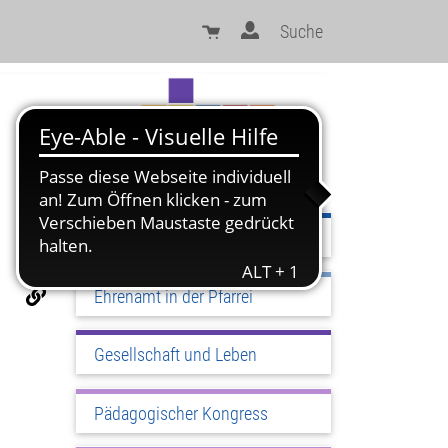
Suche
Sinn und Orientierung
Ehrenamt in der Pfarrei
Gesellschaft und Leben
Pädagogischer Kongress