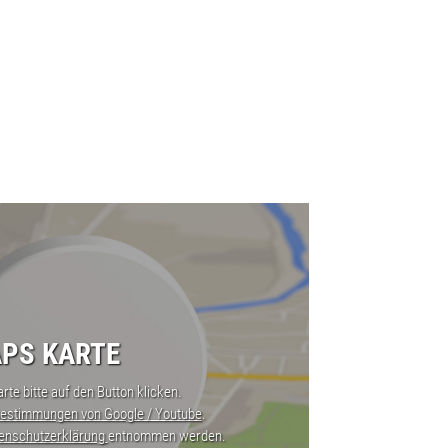
PS KARTE
rte bitte auf den Button klicken.
estimmungen von Google / Youtube
.
enschutzerklärung
entnommen werden.