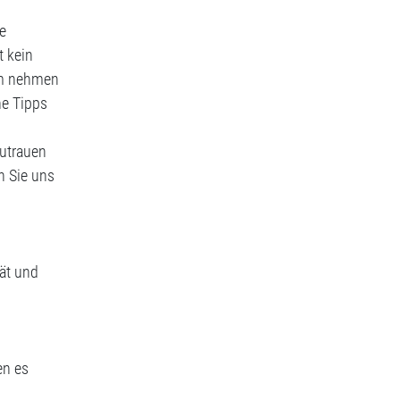
e
t kein
am nehmen
he Tipps
zutrauen
n Sie uns
rät und
en es