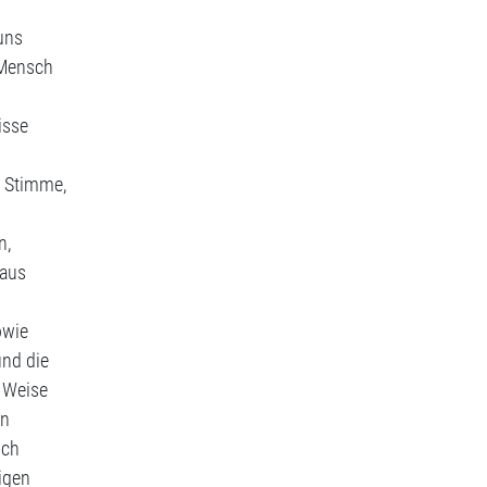
 uns
 Mensch
isse
n Stimme,
n,
 aus
owie
und die
e Weise
en
ich
igen