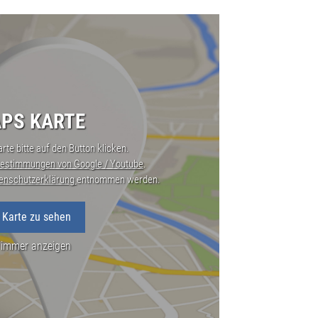
PS KARTE
rte bitte auf den Button klicken.
estimmungen von Google / Youtube
.
enschutzerklärung
entnommen werden.
 Karte zu sehen
 immer anzeigen