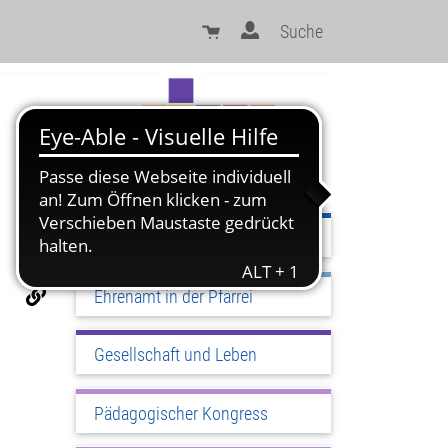
Suche
Sinn und Orientierung
Ehrenamt in der Pfarrei
Gesellschaft und Leben
Pädagogischer Kongress