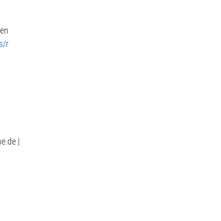
gen
s/r
e.de |