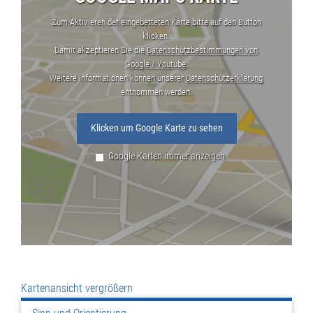
Zum Aktivieren der eingebetteten Karte bitte auf den Button
klicken.
Damit akzeptieren Sie die
Datenschutzbestimmungen von
Google / Youtube
.
Weitere Informationen können unserer
Datenschutzerklärung
entnommen werden.
Klicken um Google Karte zu sehen
Google Karten immer anzeigen
Kartenansicht vergrößern