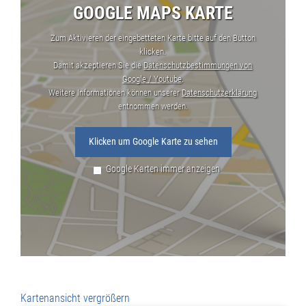
GOOGLE MAPS KARTE
Zum Aktivieren der eingebetteten Karte bitte auf den Button
klicken.
Damit akzeptieren Sie die
Datenschutzbestimmungen von
Google / Youtube
.
Weitere Informationen können unserer
Datenschutzerklärung
entnommen werden.
Klicken um Google Karte zu sehen
Google Karten immer anzeigen
Kartenansicht vergrößern