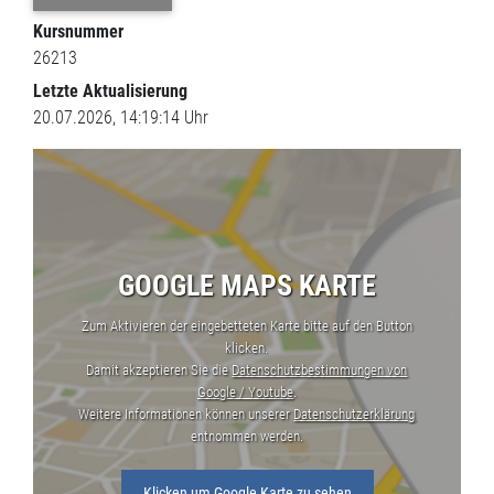
Kursnummer
26213
Letzte Aktualisierung
20.07.2026, 14:19:14 Uhr
GOOGLE MAPS KARTE
Zum Aktivieren der eingebetteten Karte bitte auf den Button
klicken.
Damit akzeptieren Sie die
Datenschutzbestimmungen von
Google / Youtube
.
Weitere Informationen können unserer
Datenschutzerklärung
entnommen werden.
Klicken um Google Karte zu sehen