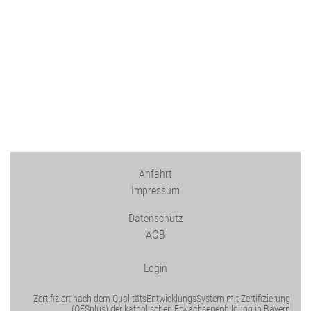
Anfahrt
Impressum
Datenschutz
AGB
Login
Zertifiziert nach dem QualitätsEntwicklungsSystem mit Zertifizierung
(QESplus) der katholischen Erwachsenenbildung in Bayern