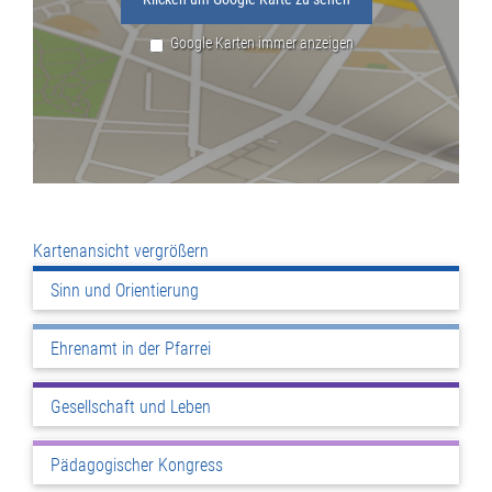
Google Karten immer anzeigen
Kartenansicht vergrößern
Sinn und Orientierung
Ehrenamt in der Pfarrei
Gesellschaft und Leben
Pädagogischer Kongress