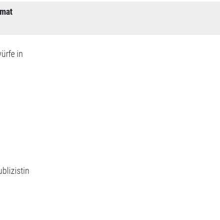
imat
ürfe in
blizistin