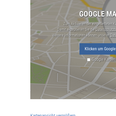
GOOGLE MA
Zum Aktivieren der eingebetteten Ka
Damit akzeptieren Sie die
Datenschutzb
Weitere Informationen können unserer
Dat
Klicken um Google
Google Karten
Kartenansicht vergrößern