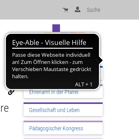
Suche
Sinn und Orientierung
Ehrenamt in der Pfarrei
re
Gesellschaft und Leben
Pädagogischer Kongress