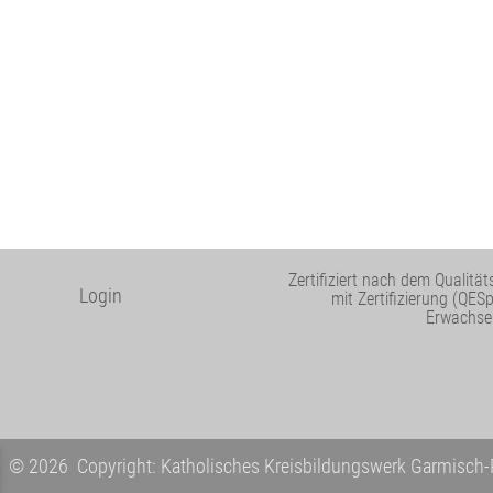
Zertifiziert nach dem Qualit
Login
mit Zertifizierung (QES
Erwachse
© 2026 Copyright: Katholisches Kreisbildungswerk Garmisch-P