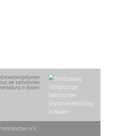
ätsEntwicklungsSystem
plus) der katholischen
nenbildung in Bayern
artenkirchen e.V.